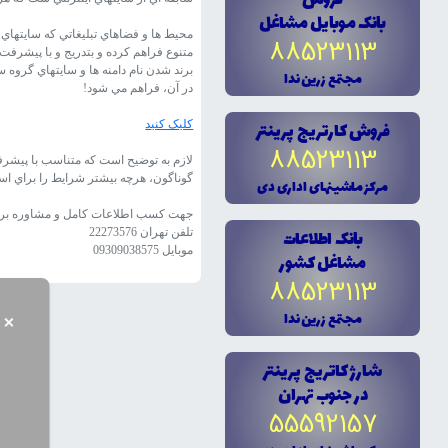
فروش
بانک موبايل مشاغل
محيط ها و فضاهاي تبليغاتي که سايتهاي
88523113
متنوع فراهم کرده و بتدريج و با پيشرفت 
برند شدن نام دامنه ها و سايتهاي گروه 
مجتمع زرين ندا
در آن، فراهم مي شود!
فروش کارتريج پرينتر
کليک کنيد
88523113
لازم به توضيح است که متناسب با پيشرفت
گوناگون، هرچه بيشتر شرايط را براي است
مرکز ماشينهاى ادارى دى
جهت کسب اطلاعات کامل و مشاوره براي د
بانک اطلاعات
تلفن تهران 22273576
موبايل 09309038575
مشاغل کشور
88523113
مجتمع زرين ندا
×
شارژ کاتريج پرينتر
در جنوب تهران
55592157