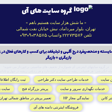
گروه سایت های آی
« ما شش هزار سایت هستیم باهم »
تهران، بلوار میرداماد، نبش خیابان نفت شمالی
09309038575
22273576
تلفن
واتساپ
ايسته و منحصربفرد درج آگهى و تبليغات براى كسب و كارهاى فعال در 
بازيگرى + بازيگر
در گروه سايتهاى اينترنتى آى همواره از تخفيف هاى مناسبتى برخوردار مى شويد!
له انگيزشى: هر فضيلتى ريشه در دانايى و خرد دارد و هر رذيلتى ريشه در جهل و نادانى
ن سايت
خدمات طراحى سايت دکتر طراحى
ثبت رايگان اطلاعا
خدمات نگهدارى سرور و سايت
پرينتر بزرگراه فتح
سايت ز
تر کانن
نمايندگي مجاز HP
تعمير پرينتر در مناطق شمالى تهران
فروشگاه اينترنتى دامنه هاى آى