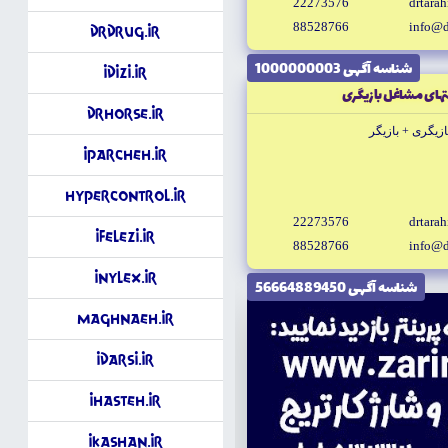
22273576
drtara
88528766
info@d
DrDrug.ir
شناسه آگهى 1000000003
iDizi.ir
يتهاى مشاغل بازيگرى
DrHorse.ir
زيگرى + بازيگر
iParcheh.ir
HyperControl.ir
22273576
drtara
iFelezi.ir
88528766
info@d
iNylex.ir
شناسه آگهى 56664889450
Maghnaeh.ir
iDarsi.ir
iHasteh.ir
iKashan.ir