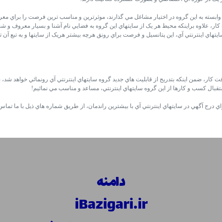
 وابسته به اين گروه در اختيار مشاغل مي گذارند، موثرترين و مناسب ترين فرصت را براي م
کار، علاوه براينکه محيط هر يک از سايتهاي اين گروه به فضايي نام آشنا و بسيار معروف و ش
سايتهاي اينترنتي آي، اين پتانسيل و فرصت براي رونق هرچه بيشتر هريک از سايتها و به تبع آ
 کار، ضمن اينکه بتدريج از قابليت هاي جديد گروه سايتهاي اينترنتي آي رونمائي خواهد شد،
قبال کسب و کارها از اين گروه سايتهاي اينترنتي، مساعد و مناسب مي نمائيم!
رج آگهي در سايتهاي اينترنتي آي با بيشترين راندمان، از طريق شماره هاي ذيل با ما تماس 
دامنه
iBazigari.ir