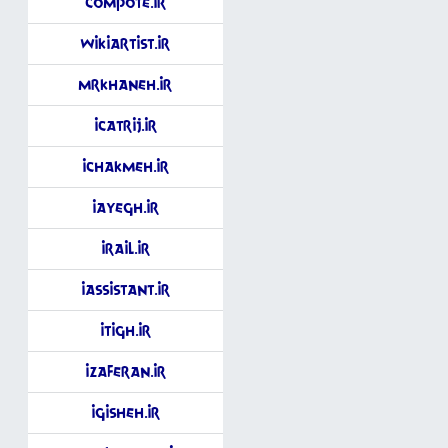
Compote.ir
WikiArtist.ir
MrKhaneh.ir
iCatrij.ir
iChakmeh.ir
iAyegh.ir
iRail.ir
iAssistant.ir
iTigh.ir
iZaferan.ir
iGisheh.ir