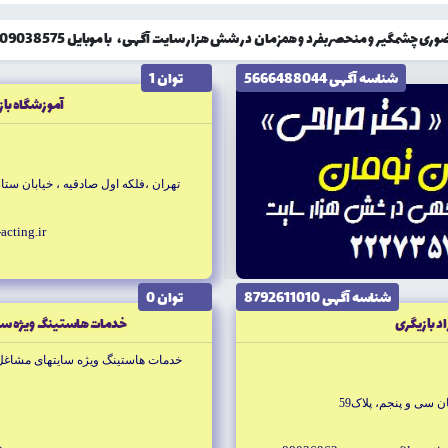
گیر و منحصربفرد و همزمان در شش هزار سایت آگهی، با موبایل 09309038575 تماس حاصل نمایید!
شناسه آگهى 5666488044
توان 1
آموزشگاه بازي
تهران ،فلكه اول صادقيه ، خيابان ستارخا
acting.ir
شناسه آگهى 8792611010
توان 0
اد بازيگرى
خدمات هاستينگ ويژه سا
خدمات هاستينگ ويژه سايتهاى مشاغل 
 سى و پنجم، پلاک59