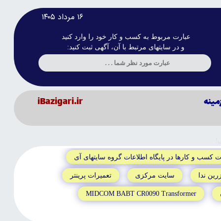
۱۶ مرداد ۱۴۰۵
عبارت مربوط به کسب و کار خود را وارد کنید
و در سایتهای مرتبط با آن، آگهی ثبت کنید:
زمينه
iBazigari.ir
!
ت کسب و کارها در پايگاه اطلاعات گروه سايتهاى آى
رين ندا
سايت مرکزى
تعميرات پرينتر
MIDCOM BABT CR0090 Transformer