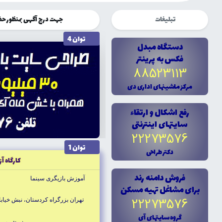
تبلیغات
جهت درج آگهی بمنظور حضوری چشم
توان 4
دستگاه مبدل
فکس به پرينتر
88523113
مرکز ماشينهاى ادارى دى
رفع اشکال و ارتقاء
سايتهاى اينترنتى
22273576
توان 1
دکتر طراحى
كارگاه آز
فروش دامنه رند
آموزش بازيگرى سينما
براى مشاغل تهيه مسکن
22273576
تهران بزرگراه كردستان، نبش خيابان
گروه سايتهاى آى