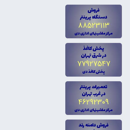
فروش
دستگاه پرينتر
88523113
مرکز ماشينهاى ادارى دى
پخش کاغذ
در شرق تهران
77927547
پخش کاغذ دى
تعميرات پرينتر
در غرب تهران
46292309
مرکز ماشينهاى ادارى دى
فروش دامنه رند