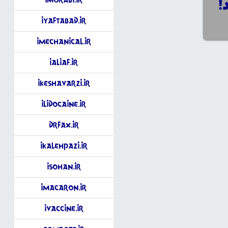
iYaftAbad.ir
iMechanical.ir
iAliaf.ir
iKeshavarzi.ir
iLidocaine.ir
DrFax.ir
iKalehPazi.ir
iSohan.ir
iMacaron.ir
iVaccine.ir