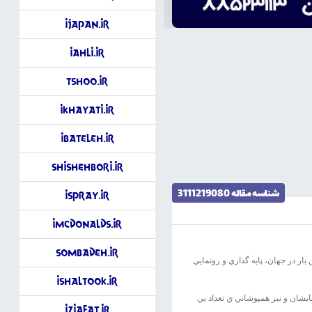
iJapan.ir
iAhli.ir
tShoo.ir
iKhayati.ir
iBateleh.ir
ShishehBori.ir
شناسه مقاله 3111219080
iSpray.ir
iMcdonalds.ir
Sombadeh.ir
ار در جهان، پايه گذاري و رونمايي
iShaltook.ir
يشان و نيز همپوشاني ي تعداد بي
iZiafat.ir