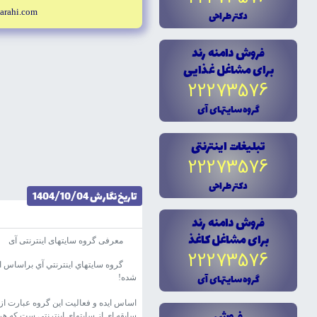
arahi.com
دکتر طراحى
فروش دامنه رند
براى مشاغل غذايى
22273576
گروه سايتهاى آى
تبليغات اينترنتى
22273576
دکتر طراحى
تاریخ نگارش 1404/10/04
فروش دامنه رند
براى مشاغل کاغذ
معرفی گروه سایتهای اینترنتی آی
22273576
گروه سايتهاي اينترنتي آي براساس اي
گروه سايتهاى آى
شده!
اساس ايده و فعاليت اين گروه عبارت از
سابقه اي از سايتهاي اينترنتي ست که ه