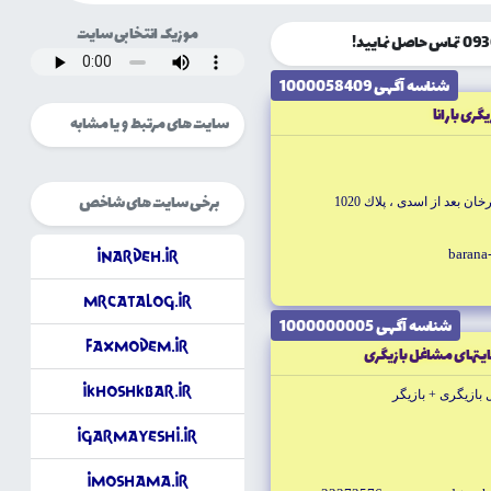
موزیک انتخابی سایت
شناسه آگهى 1000058409
گرى بارانا
سایت های مرتبط و یا مشابه
برخی سایت های شاخص
ن بعد از اسدى ، پلاك 1020
barana-
iNardeh.ir
MrCatalog.ir
شناسه آگهى 1000000005
FaxModem.ir
يتهاى مشاغل بازيگرى
iKhoshkbar.ir
بازيگرى + بازيگر
iGarmayeshi.ir
iMoshama.ir