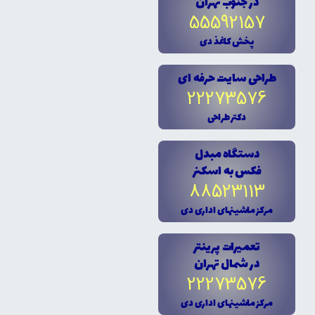
در جنوب تهران
55592157
پخش کاغذ دى
طراحى سايت حرفه اى
22273576
دکتر طراحى
دستگاه مبدل
فکس به اسکنر
88523113
مرکز ماشينهاى ادارى دى
تعميرات پرينتر
در شمال تهران
22273576
مرکز ماشينهاى ادارى دى