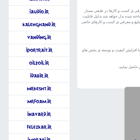
عرفي ي کسب و کارها در طيفي بسيار
iAudio.ir
ناخته شده بدل خواهد شد بدليل قابليت
ن تبليغ و معرفي ي کسب و کارهاي حاضر
KalehGhand.ir
Vanding.ir
iPortrait.ir
 با افزايش کيفيت و توسعه ي بخش هاي
Oil2Oil.ir
حاصل نماييد:
iDabir.ir
MrKesht.ir
MrFoam.ir
iNavard.ir
FelezKar.ir
iMorabi.ir