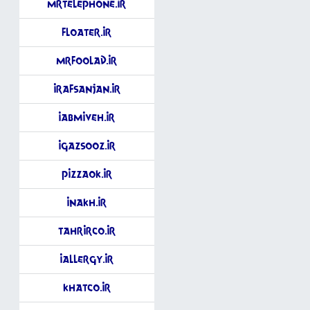
MrTelephone.ir
Floater.ir
MrFoolad.ir
iRafsanjan.ir
iAbmiveh.ir
iGazsooz.ir
PizzaOK.ir
iNakh.ir
TahrirCo.ir
iAllergy.ir
KhatCo.ir