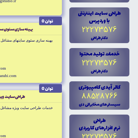
gstudio.ir
طراحى سايت اينترنتى
با وردپرس
توان 0
22273576
بهينه سازى سئوى سا
دکتر طراحى
بهينه سازى سئوى سايتهاى مشاغل با
خدمات توليد محتوا
22273576
.com
دکتر طراحى
arahi.com
کالر آيدى کامپيوترى
توان 0
88528766
طراحى سايت ويژ
سيستم هاى مخابراتى دى
خدمات طراحى سايت ويژه مشاغل با
طراحى
نرم افزارهاى کاربردى
22273576
.com