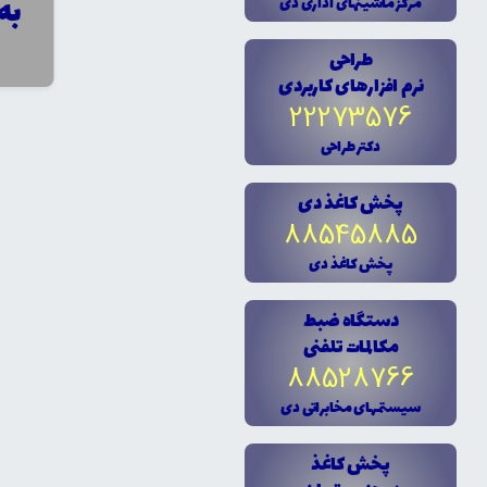
به قیمت 
مرکز ماشينهاى ادارى دى
طراحى
نرم افزارهاى کاربردى
22273576
دکتر طراحى
پخش کاغذ دى
88545885
پخش کاغذ دى
دستگاه ضبط
مکالمات تلفنى
88528766
سيستمهاى مخابراتى دى
پخش کاغذ