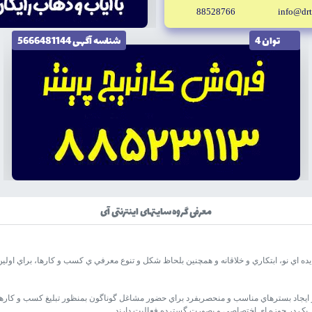
88528766
info@drt
توان 4
شناسه آگهى 5666481144
معرفی گروه سایتهای اینترنتی آی
ده اي نو، ابتکاري و خلاقانه و همچنين بلحاظ شکل و تنوع معرفي ي کسب و کارها، براي اولين ب
 ايجاد بسترهاي مناسب و منحصربفرد براي حضور مشاغل گوناگون بمنظور تبليغ کسب و کارها
ر يک در حوزه اي اختصاصي و بصورت گسترده فعاليت دارند.