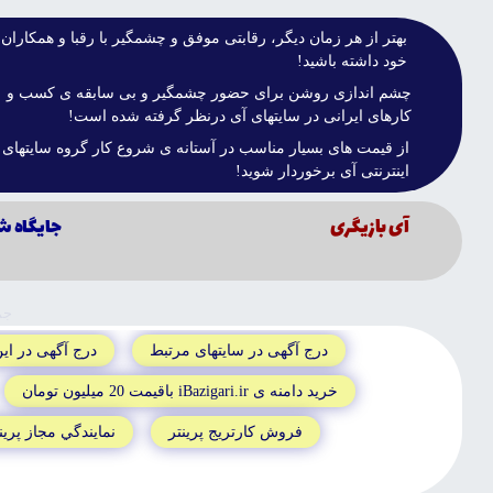
بهتر از هر زمان ديگر، رقابتى موفق و چشمگير با رقبا و همکاران
خود داشته باشيد!
چشم اندازى روشن براى حضور چشمگير و بى سابقه ى کسب و
کارهاى ايرانى در سايتهاى آى درنظر گرفته شده است!
از قيمت هاى بسيار مناسب در آستانه ى شروع کار گروه سايتهاى
اينترنتى آى برخوردار شويد!
آى بازيگرى
جايگاه ش
جم
درج آگهى در سايتهاى مرتبط
درج آگهى در اي
خريد دامنه ى iBazigari.ir باقيمت 20 ميليون تومان
فروش کارتريج پرينتر
نمايندگي مجاز پرين